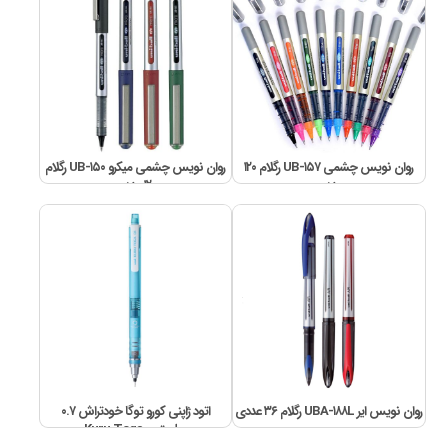
روان نویس چشمی UB-۱۵۷ رگلام ۱۲۰
روان نویس چشمی میکرو UB-۱۵۰ رگلام
عددی
۱۲۰ عددی
روان نویس ایر UBA-۱۸۸L رگلام ۳۶ عددی
اتود ژاپنی کورو توگا خودتراش ۰.۷
میلیمتری Kuru Toga