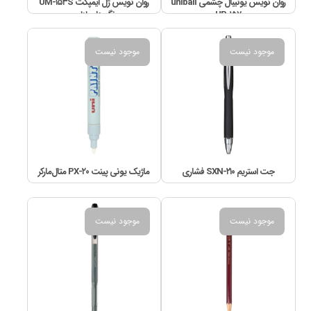
روان نويس یونیبال چشمی uniball
روان نویس ژل ایمپکت UM-۱۵۳S
UB-۱۵۷
رنگ‌های اداری
موجود نیست
موجود نیست
جت استریم SXN-۲۱۰ فشاری
ماژیک یونی پینت PX-۲۰ متال‌مارکر
موجود نیست
موجود نیست