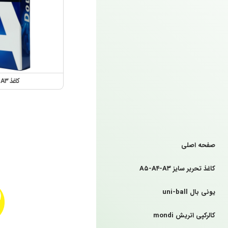
کاغذ A۳ دبل آ – Double A
صفحه اصلی
کاغذ تحریر سایز A۵-A۴-A۳
یونی بال uni-ball
کالرکپی اتریش mondi