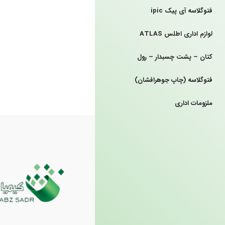
فتوگلاسه آی پیک ipic
لوازم اداری اطلس ATLAS
کتان – پشت چسبدار – رول
فتوگلاسه (چاپ جوهرافشان)
ملزومات اداری