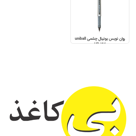
روان نويس یونیبال چشمی uniball
UB-۱۵۷