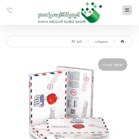
محصولات
کاغذ A۳
موجود نیست