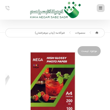
محصولات
فتوگلاسه (چاپ جوهرافشان)
موجود نیست