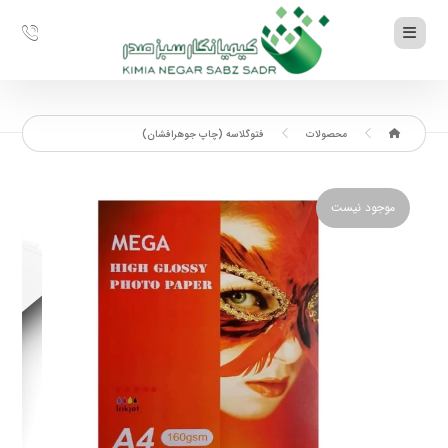
محصولات
فتوگلاسه (چاپ جوهرافشان)
موجود نیست