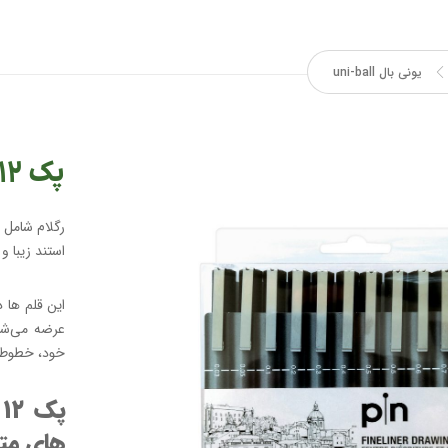
یونی بال uni-ball
پک ۱۲ عددی راپید یونی پین PIN-۲۰۰
استند زیبا و
عرضه می‌شون
خود، خطوطی 
های متف