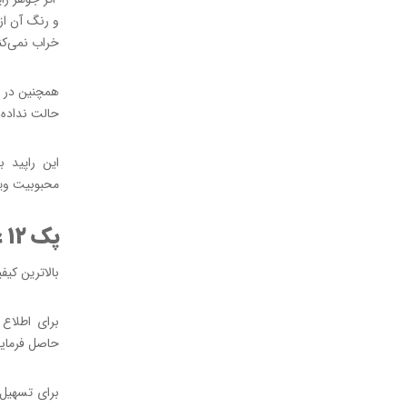
و رنگ آن از
خراب نمی‌کن
حالت نداده 
این راپید 
محبوبیت ویژه
پک ۱۲ عددی راپید یونی پین PIN-۲۰۰
بالاترین کیف
حاصل فرمایی
برای تسهیل 