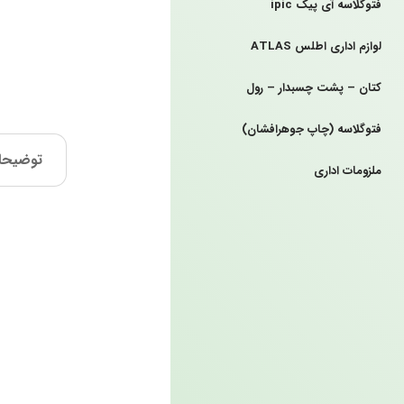
فتوگلاسه آی پیک ipic
لوازم اداری اطلس ATLAS
کتان – پشت چسبدار – رول
فتوگلاسه (چاپ جوهرافشان)
توضیحا
ملزومات اداری