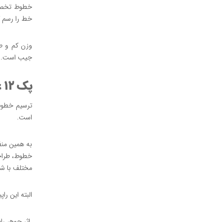
خط را رسم ک
جیب است.
پک ۱۲ عددی راپید یونی پین PIN-۲۰۰
ترسیم خطوط
است.
به همین منظ
خطوط، طراح
مختلف با شا
البته این را
اثر جوهر را