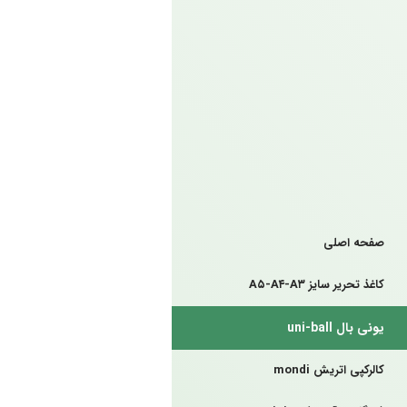
صفحه اصلی
کاغذ تحریر سایز A۵-A۴-A۳
یونی بال uni-ball
کالرکپی اتریش mondi